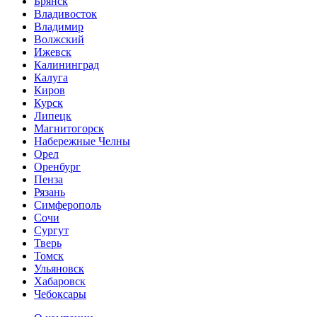
Брянск
Владивосток
Владимир
Волжский
Ижевск
Калининград
Калуга
Киров
Курск
Липецк
Магнитогорск
Набережные Челны
Орел
Оренбург
Пенза
Рязань
Симферополь
Сочи
Сургут
Тверь
Томск
Ульяновск
Хабаровск
Чебоксары